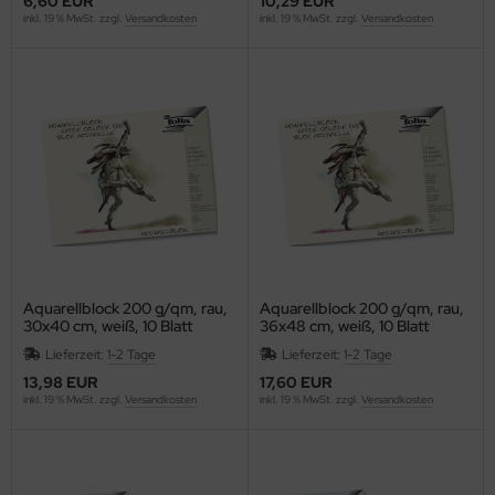
6,60 EUR
10,29 EUR
ntilatoren, Heizlüfter
inkl. 19 % MwSt. zzgl.
Versandkosten
inkl. 19 % MwSt. zzgl.
Versandkosten
empel, -zubehör und Siegelbedarf
cker, Uhren, Wetterstationen
rkzeuge
lender - Zeitplansysteme
Aquarellblock 200 g/qm, rau,
Aquarellblock 200 g/qm, rau,
30x40 cm, weiß, 10 Blatt
36x48 cm, weiß, 10 Blatt
Lieferzeit:
1-2 Tage
Lieferzeit:
1-2 Tage
13,98 EUR
17,60 EUR
inkl. 19 % MwSt. zzgl.
Versandkosten
inkl. 19 % MwSt. zzgl.
Versandkosten