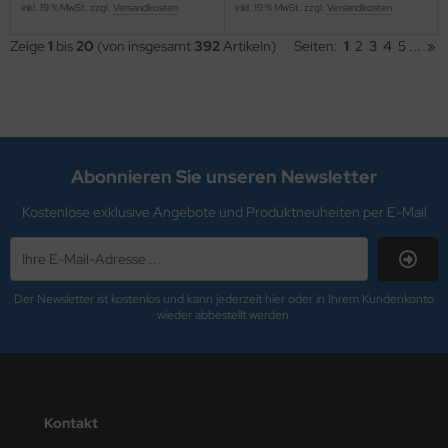
inkl. 19 % MwSt. zzgl.
Versandkosten
inkl. 19 % MwSt. zzgl.
Versandkosten
Zeige
1
bis
20
(von insgesamt
392
Artikeln)
Seiten:
1
2
3
4
5
...
»
Abonnieren Sie unseren Newsletter
Kostenlose exklusive Angebote und Produktneuheiten per E-Mail
Der Newsletter ist kostenlos und kann jederzeit hier oder in Ihrem Kundenkonto
wieder abbestellt werden.
Kontakt