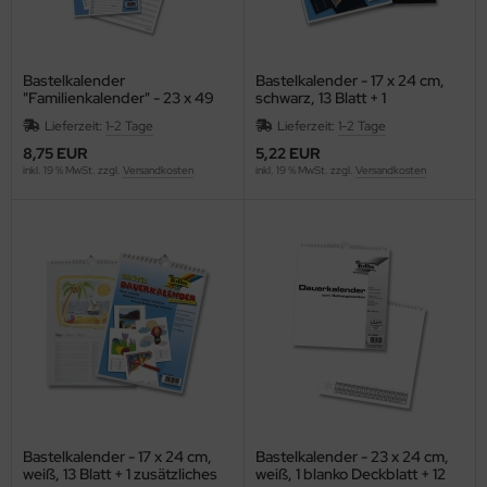
Bastelkalender
Bastelkalender - 17 x 24 cm,
"Familienkalender" - 23 x 49
schwarz, 13 Blatt + 1
cm, weiß, max. 5
zusätzliches Deckblatt
Lieferzeit:
1-2 Tage
Lieferzeit:
1-2 Tage
Familienmitglieder, 13 Blatt + 1
zusätzliches Deckblatt
8,75 EUR
5,22 EUR
inkl. 19 % MwSt. zzgl.
Versandkosten
inkl. 19 % MwSt. zzgl.
Versandkosten
Bastelkalender - 17 x 24 cm,
Bastelkalender - 23 x 24 cm,
weiß, 13 Blatt + 1 zusätzliches
weiß, 1 blanko Deckblatt + 12