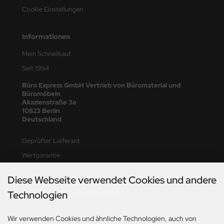
Cookie Einstellungen
Informationen
Mein Schnellkauf
Seit 1994
Büro Express GmbH Vertrieb von Büromaterial und
Büromöbeln
Akazienstraße 3a
10823 Berlin
Deutschland
Geprüfter Lieferant
Wertgarantie
Diese Webseite verwendet Cookies und andere
Vertrag widerrufen
Technologien
Wir verwenden Cookies und ähnliche Technologien, auch von