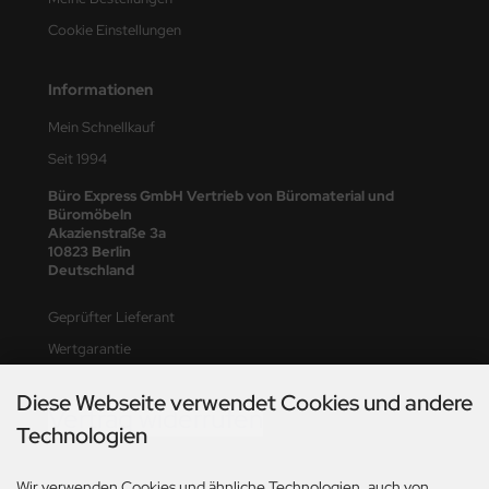
Cookie Einstellungen
Informationen
Mein Schnellkauf
Seit 1994
Büro Express GmbH Vertrieb von Büromaterial und
Büromöbeln
Akazienstraße 3a
10823 Berlin
Deutschland
Geprüfter Lieferant
Wertgarantie
Diese Webseite verwendet Cookies und andere
Vertrag widerrufen
Technologien
Wir verwenden Cookies und ähnliche Technologien, auch von