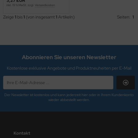
3,27 EUR
ntilatoren, Heizlüfter
inkl. 19 % MwSt. zzgl.
Versandkosten
empel, -zubehör und Siegelbedarf
Zeige
1
bis
1
(von insgesamt
1
Artikeln)
Seiten:
1
cker, Uhren, Wetterstationen
rkzeuge
lender - Zeitplansysteme
Abonnieren Sie unseren Newsletter
Kostenlose exklusive Angebote und Produktneuheiten per E-Mail
Der Newsletter ist kostenlos und kann jederzeit hier oder in Ihrem Kundenkonto
wieder abbestellt werden.
Kontakt