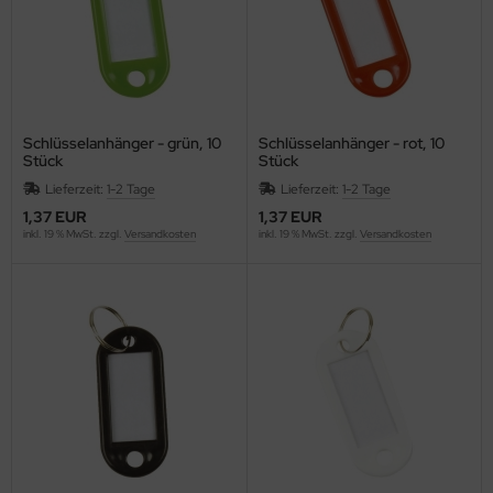
ONTACTO
swig Papier
P
Schlüsselanhänger - grün, 10
Schlüsselanhänger - rot, 10
Stück
Stück
RAMOLIN
Lieferzeit:
1-2 Tage
Lieferzeit:
1-2 Tage
1,37 EUR
1,37 EUR
ROSS
inkl. 19 % MwSt. zzgl.
Versandkosten
inkl. 19 % MwSt. zzgl.
Versandkosten
WS
GNUS EXCELLENCE
AHLE
UPHIN
Vinci