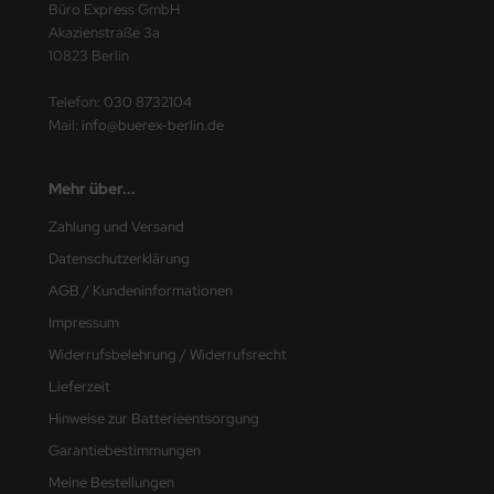
Büro Express GmbH
ding
Akazienstraße 3a
10823 Berlin
ITION DÜRER
Telefon:
030 8732104
fix
Mail:
info@buerex-berlin.de
BA
Mehr über...
LCO
Zahlung und Versand
Datenschutzerklärung
EPA
AGB / Kundeninformationen
INA
Impressum
Widerrufsbelehrung / Widerrufsrecht
INA CLEAN
Lieferzeit
KOS
Hinweise zur Batterieentsorgung
Garantiebestimmungen
MSA
Meine Bestellungen