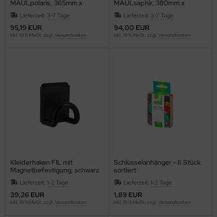
MAULpolaris, 365mm x
MAULsaphir, 380mm x
365mm, schwarz
380mm, schwarz
WT
Lieferzeit:
3-7 Tage
Lieferzeit:
3-7 Tage
95,19 EUR
94,00 EUR
non
inkl. 19 % MwSt. zzgl.
Versandkosten
inkl. 19 % MwSt. zzgl.
Versandkosten
nson
SIO
EDERROTH
ENT
ENTRA
EP
Kleiderhaken FIL mit
Schlüsselanhänger - 6 Stück
Magnetbefestigung, schwarz
sortiert
HERRY
Lieferzeit:
1-2 Tage
Lieferzeit:
1-2 Tage
39,26 EUR
1,89 EUR
ronoplan
inkl. 19 % MwSt. zzgl.
Versandkosten
inkl. 19 % MwSt. zzgl.
Versandkosten