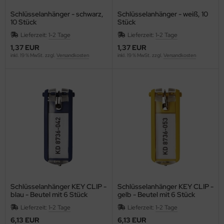
ISS
Schlüsselanhänger - schwarz,
Schlüsselanhänger - weiß, 10
10 Stück
Stück
Longhi
Lieferzeit:
1-2 Tage
Lieferzeit:
1-2 Tage
1,37 EUR
1,37 EUR
FW
inkl. 19 % MwSt. zzgl.
Versandkosten
inkl. 19 % MwSt. zzgl.
Versandkosten
CK
SCOVERY
versey
cuCARE
CUFIX
ONAU
Schlüsselanhänger KEY CLIP -
Schlüsselanhänger KEY CLIP -
blau - Beutel mit 6 Stück
gelb - Beutel mit 6 Stück
. Becher
Lieferzeit:
1-2 Tage
Lieferzeit:
1-2 Tage
6,13 EUR
6,13 EUR