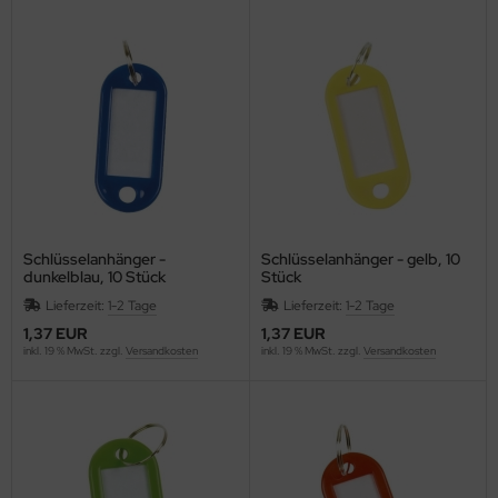
F
LLIT BANG
airefontaine
ean
eanfix
IVIA
Schlüsselanhänger -
Schlüsselanhänger - gelb, 10
dunkelblau, 10 Stück
Stück
ffema
Lieferzeit:
1-2 Tage
Lieferzeit:
1-2 Tage
1,37 EUR
1,37 EUR
OLOMPAC
inkl. 19 % MwSt. zzgl.
Versandkosten
inkl. 19 % MwSt. zzgl.
Versandkosten
OLOP
ONCEPTRONIC
ONCEPTUM