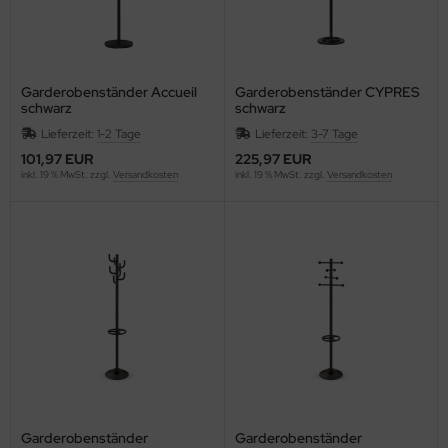
ONAMAT
RAUN
AVILOR BO
Garderobenständer Accueil
Garderobenständer CYPRES
schwarz
schwarz
EF
Lieferzeit:
1-2 Tage
Lieferzeit:
3-7 Tage
101,97 EUR
225,97 EUR
inkl. 19 % MwSt. zzgl.
Versandkosten
inkl. 19 % MwSt. zzgl.
Versandkosten
RENNENSTUHL
lliant
ITA
other
b
URG-WÄCHTER
ZIL
Garderobenständer
Garderobenständer