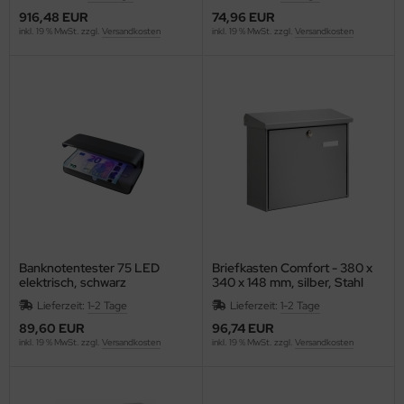
ntilatoren, Heizlüfter
916,48 EUR
74,96 EUR
inkl. 19 % MwSt. zzgl.
Versandkosten
inkl. 19 % MwSt. zzgl.
Versandkosten
empel, -zubehör und Siegelbedarf
RO
cker, Uhren, Wetterstationen
lier
rkzeuge
gust Wencke
lender - Zeitplansysteme
ERY ZWECKFORM
AHLSEN
LLISTOL
Banknotentester 75 LED
Briefkasten Comfort - 380 x
NKERS BOX
elektrisch, schwarz
340 x 148 mm, silber, Stahl
Lieferzeit:
1-2 Tage
Lieferzeit:
1-2 Tage
ANTEX
89,60 EUR
96,74 EUR
inkl. 19 % MwSt. zzgl.
Versandkosten
inkl. 19 % MwSt. zzgl.
Versandkosten
AUSCHER
EURER