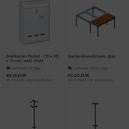
C
ELLA
G
nd
Briefkasten Pocket - 215 x 315
Garderobensitzbank, grau
oMat
x 75 mm, weiß, Stahl
Lieferzeit:
1-2 Tage
Lieferzeit:
70-90 Tage
ley
49,25 EUR
93,00 EUR
inkl. 19 % MwSt. zzgl.
Versandkosten
inkl. 19 % MwSt. zzgl.
Versandkosten
ZSTIX
ESSOF
UE4EST
ÖCK