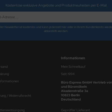
Kostenlose exklusive Angebote und Produktneuheiten per E-Mail
Der Newsletter ist kostenlos und kann jederzeit hier oder in Ihrem Kundenkonto wiede
abbestellt werden.
Informationen
rsand
Mein Schnellkauf
lärung
Seit 1994
nformationen
Büro Express GmbH Vertrieb von
und Büromöbeln
Akazienstraße 3a
10823 Berlin
rung / Widerrufsrecht
Deutschland
atterieentsorgung
Geprüfter Lieferant