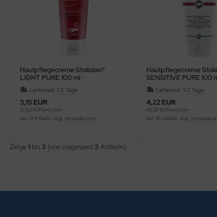
ntilatoren, Heizlüfter
empel, -zubehör und Siegelbedarf
cker, Uhren, Wetterstationen
rkzeuge
Hautpflegecreme Stokolan®
Hautpflegecreme Stok
lender - Zeitplansysteme
LIGHT PURE 100 ml
SENSITIVE PURE 100 
Lieferzeit:
1-2 Tage
Lieferzeit:
1-2 Tage
3,15 EUR
4,22 EUR
31,50 EUR pro Liter
42,20 EUR pro Liter
inkl. 19 % MwSt. zzgl.
Versandkosten
inkl. 19 % MwSt. zzgl.
Versandkos
Zeige
1
bis
3
(von insgesamt
3
Artikeln)