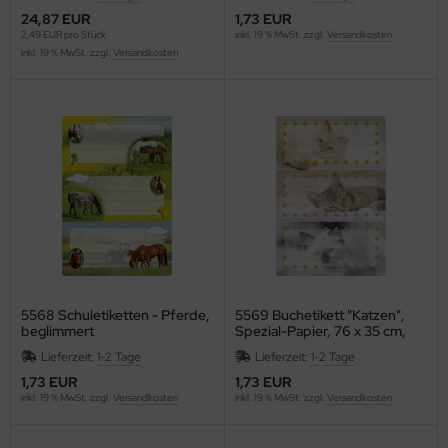
ntilatoren, Heizlüfter
24,87 EUR
1,73 EUR
2,49 EUR pro Stück
inkl. 19 % MwSt. zzgl.
Versandkosten
empel, -zubehör und Siegelbedarf
RO
inkl. 19 % MwSt. zzgl.
Versandkosten
cker, Uhren, Wetterstationen
lier
rkzeuge
gust Wencke
lender - Zeitplansysteme
ERY ZWECKFORM
AHLSEN
LLISTOL
NKERS BOX
5568 Schuletiketten - Pferde,
5569 Buchetikett "Katzen",
beglimmert
Spezial-Papier, 76 x 35 cm,
ANTEX
bunt
Lieferzeit:
1-2 Tage
Lieferzeit:
1-2 Tage
1,73 EUR
1,73 EUR
AUSCHER
inkl. 19 % MwSt. zzgl.
Versandkosten
inkl. 19 % MwSt. zzgl.
Versandkosten
EURER