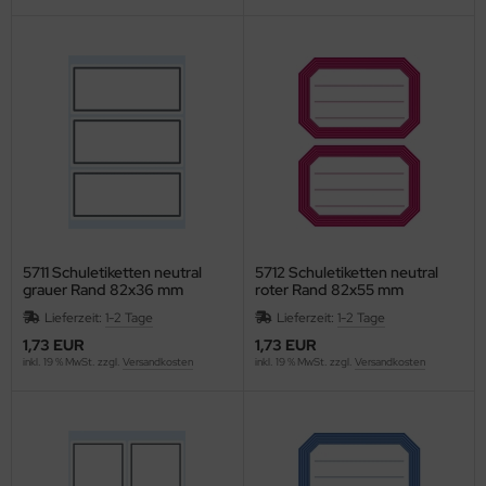
F
LLIT BANG
airefontaine
ean
eanfix
IVIA
5711 Schuletiketten neutral
5712 Schuletiketten neutral
grauer Rand 82x36 mm
roter Rand 82x55 mm
ffema
Lieferzeit:
1-2 Tage
Lieferzeit:
1-2 Tage
OLOMPAC
1,73 EUR
1,73 EUR
inkl. 19 % MwSt. zzgl.
Versandkosten
inkl. 19 % MwSt. zzgl.
Versandkosten
OLOP
ONCEPTRONIC
ONCEPTUM