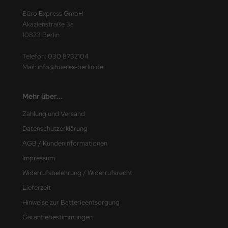
ding
Büro Express GmbH
Akazienstraße 3a
10823 Berlin
ITION DÜRER
Telefon:
030 8732104
fix
Mail:
info@buerex-berlin.de
BA
Mehr über...
LCO
Zahlung und Versand
EPA
Datenschutzerklärung
AGB / Kundeninformationen
INA
Impressum
INA CLEAN
Widerrufsbelehrung / Widerrufsrecht
Lieferzeit
KOS
Hinweise zur Batterieentsorgung
MSA
Garantiebestimmungen