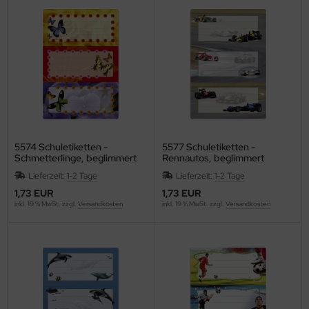
C
ELLA
G
nd
oMat
5574 Schuletiketten -
5577 Schuletiketten -
Schmetterlinge, beglimmert
Rennautos, beglimmert
ley
Lieferzeit:
1-2 Tage
Lieferzeit:
1-2 Tage
1,73 EUR
1,73 EUR
ZSTIX
inkl. 19 % MwSt. zzgl.
Versandkosten
inkl. 19 % MwSt. zzgl.
Versandkosten
ESSOF
UE4EST
ÖCK