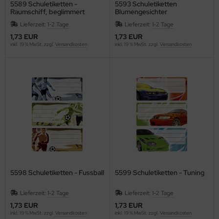
5589 Schuletiketten -
5593 Schuletiketten
Raumschiff, beglimmert
Blumengesichter
WT
Lieferzeit:
1-2 Tage
Lieferzeit:
1-2 Tage
non
1,73 EUR
1,73 EUR
inkl. 19 % MwSt. zzgl.
Versandkosten
inkl. 19 % MwSt. zzgl.
Versandkosten
nson
SIO
EDERROTH
ENT
ENTRA
EP
5598 Schuletiketten - Fussball
5599 Schuletiketten - Tuning
HERRY
Lieferzeit:
1-2 Tage
Lieferzeit:
1-2 Tage
ronoplan
1,73 EUR
1,73 EUR
inkl. 19 % MwSt. zzgl.
Versandkosten
inkl. 19 % MwSt. zzgl.
Versandkosten