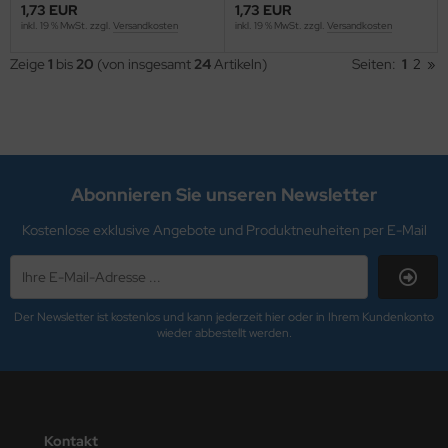
. GOLD
1,73 EUR
1,73 EUR
inkl. 19 % MwSt. zzgl.
Versandkosten
inkl. 19 % MwSt. zzgl.
Versandkosten
R.SCHUMACHER
Zeige
1
bis
20
(von insgesamt
24
Artikeln)
Seiten:
1
2
»
ni
rable
schdas
Abonnieren Sie unseren Newsletter
YMO
Kostenlose exklusive Angebote und Produktneuheiten per E-Mail
SY ABSORB
SYCLOTH
Der Newsletter ist kostenlos und kann jederzeit hier oder in Ihrem Kundenkonto
wieder abbestellt werden.
erhard Faber
O-PLUS
COBRA
Kontakt