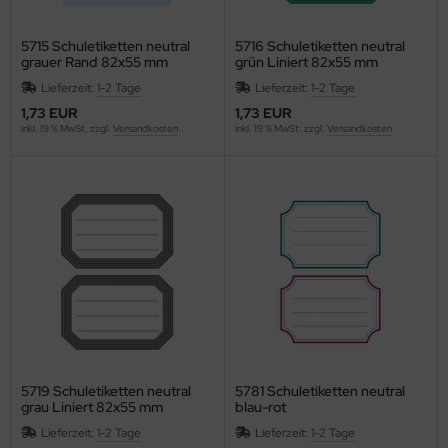
ISS
5715 Schuletiketten neutral
5716 Schuletiketten neutral
grauer Rand 82x55 mm
grün Liniert 82x55 mm
Longhi
Lieferzeit:
1-2 Tage
Lieferzeit:
1-2 Tage
FW
1,73 EUR
1,73 EUR
inkl. 19 % MwSt. zzgl.
Versandkosten
inkl. 19 % MwSt. zzgl.
Versandkosten
CK
SCOVERY
versey
cuCARE
CUFIX
ONAU
5719 Schuletiketten neutral
5781 Schuletiketten neutral
. Becher
grau Liniert 82x55 mm
blau-rot
Lieferzeit:
1-2 Tage
Lieferzeit:
1-2 Tage