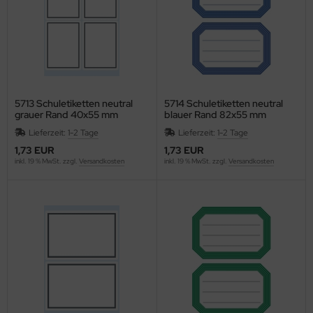
ONTACTO
swig Papier
P
5713 Schuletiketten neutral
5714 Schuletiketten neutral
grauer Rand 40x55 mm
blauer Rand 82x55 mm
RAMOLIN
Lieferzeit:
1-2 Tage
Lieferzeit:
1-2 Tage
ROSS
1,73 EUR
1,73 EUR
inkl. 19 % MwSt. zzgl.
Versandkosten
inkl. 19 % MwSt. zzgl.
Versandkosten
WS
GNUS EXCELLENCE
AHLE
UPHIN
Vinci