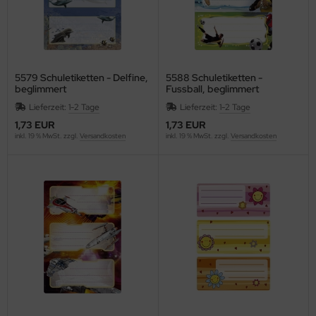
ONAMAT
RAUN
AVILOR BO
5579 Schuletiketten - Delfine,
5588 Schuletiketten -
beglimmert
Fussball, beglimmert
EF
Lieferzeit:
1-2 Tage
Lieferzeit:
1-2 Tage
1,73 EUR
1,73 EUR
RENNENSTUHL
inkl. 19 % MwSt. zzgl.
Versandkosten
inkl. 19 % MwSt. zzgl.
Versandkosten
lliant
ITA
other
b
URG-WÄCHTER
ZIL