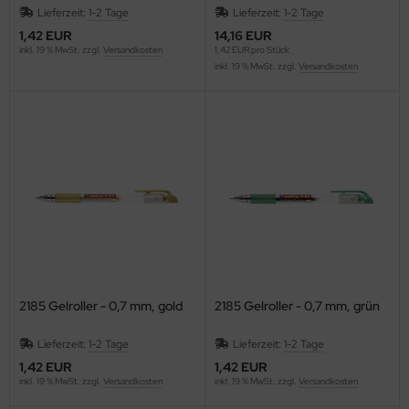
Lieferzeit:
1-2 Tage
Lieferzeit:
1-2 Tage
ntilatoren, Heizlüfter
1,42 EUR
14,16 EUR
empel, -zubehör und Siegelbedarf
RO
inkl. 19 % MwSt. zzgl.
Versandkosten
1,42 EUR pro Stück
cker, Uhren, Wetterstationen
inkl. 19 % MwSt. zzgl.
Versandkosten
lier
rkzeuge
gust Wencke
lender - Zeitplansysteme
ERY ZWECKFORM
AHLSEN
LLISTOL
NKERS BOX
2185 Gelroller - 0,7 mm, gold
2185 Gelroller - 0,7 mm, grün
ANTEX
Lieferzeit:
1-2 Tage
Lieferzeit:
1-2 Tage
AUSCHER
1,42 EUR
1,42 EUR
inkl. 19 % MwSt. zzgl.
Versandkosten
inkl. 19 % MwSt. zzgl.
Versandkosten
EURER