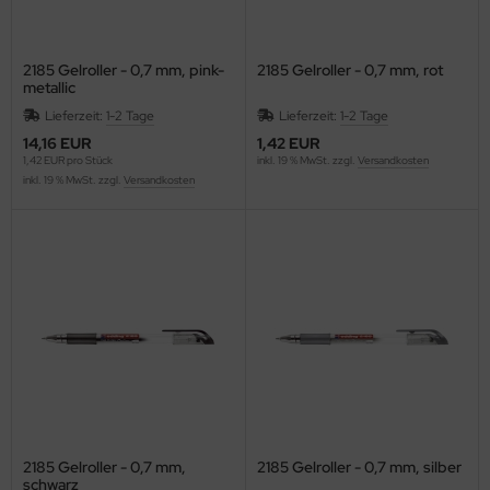
WT
2185 Gelroller - 0,7 mm, pink-
2185 Gelroller - 0,7 mm, rot
non
metallic
Lieferzeit:
1-2 Tage
Lieferzeit:
1-2 Tage
nson
14,16 EUR
1,42 EUR
1,42 EUR pro Stück
inkl. 19 % MwSt. zzgl.
Versandkosten
SIO
inkl. 19 % MwSt. zzgl.
Versandkosten
EDERROTH
ENT
ENTRA
EP
HERRY
ronoplan
2185 Gelroller - 0,7 mm,
2185 Gelroller - 0,7 mm, silber
schwarz