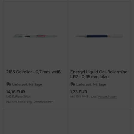
ONTACTO
swig Papier
P
RAMOLIN
ROSS
2185 Gelroller - 0,7 mm, weiß
Energel Liquid Gel-Rollermine
WS
LR7 - 0,35 mm, blau
Lieferzeit:
1-2 Tage
Lieferzeit:
1-2 Tage
GNUS EXCELLENCE
14,16 EUR
1,73 EUR
1,42 EUR pro Stück
inkl. 19 % MwSt. zzgl.
Versandkosten
AHLE
inkl. 19 % MwSt. zzgl.
Versandkosten
UPHIN
Vinci