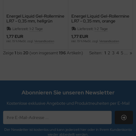
. GOLD
R.SCHUMACHER
Energel Liquid Gel-Rollermine
Energel Liquid Gel-Rollermine
LR7 - 0,35 mm, hellgrün
LR7 - 0,35 mm, orange
ni
Lieferzeit:
1-2 Tage
Lieferzeit:
1-2 Tage
1,77 EUR
1,77 EUR
rable
inkl. 19 % MwSt. zzgl.
Versandkosten
inkl. 19 % MwSt. zzgl.
Versandkosten
schdas
Zeige
1
bis
20
(von insgesamt
196
Artikeln)
Seiten:
1
2
3
4
5
...
»
YMO
SY ABSORB
Abonnieren Sie unseren Newsletter
SYCLOTH
Kostenlose exklusive Angebote und Produktneuheiten per E-Mail
erhard Faber
O-PLUS
Der Newsletter ist kostenlos und kann jederzeit hier oder in Ihrem Kundenkonto
COBRA
wieder abbestellt werden.