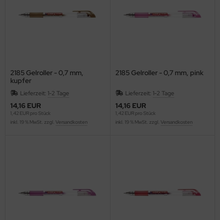
ONAMAT
RAUN
AVILOR BO
EF
2185 Gelroller - 0,7 mm,
2185 Gelroller - 0,7 mm, pink
kupfer
RENNENSTUHL
Lieferzeit:
1-2 Tage
Lieferzeit:
1-2 Tage
14,16 EUR
14,16 EUR
lliant
1,42 EUR pro Stück
1,42 EUR pro Stück
inkl. 19 % MwSt. zzgl.
Versandkosten
inkl. 19 % MwSt. zzgl.
Versandkosten
ITA
other
b
URG-WÄCHTER
ZIL