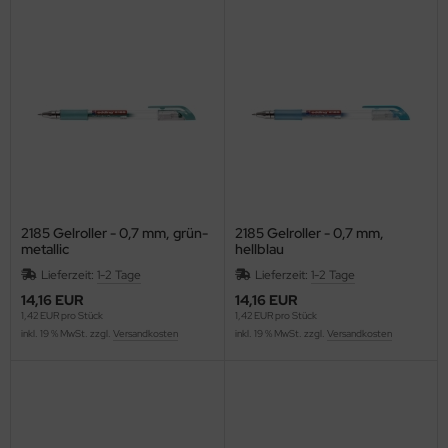
C
ELLA
G
nd
oMat
2185 Gelroller - 0,7 mm, grün-
2185 Gelroller - 0,7 mm,
ley
metallic
hellblau
Lieferzeit:
1-2 Tage
Lieferzeit:
1-2 Tage
ZSTIX
14,16 EUR
14,16 EUR
1,42 EUR pro Stück
1,42 EUR pro Stück
ESSOF
inkl. 19 % MwSt. zzgl.
Versandkosten
inkl. 19 % MwSt. zzgl.
Versandkosten
UE4EST
ÖCK