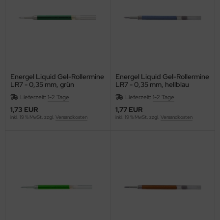
ISS
Longhi
FW
CK
Energel Liquid Gel-Rollermine
Energel Liquid Gel-Rollermine
LR7 - 0,35 mm, grün
LR7 - 0,35 mm, hellblau
SCOVERY
Lieferzeit:
1-2 Tage
Lieferzeit:
1-2 Tage
1,73 EUR
1,77 EUR
versey
inkl. 19 % MwSt. zzgl.
Versandkosten
inkl. 19 % MwSt. zzgl.
Versandkosten
cuCARE
CUFIX
ONAU
. Becher