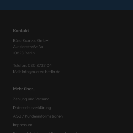
ding
ITION DÜRER
Kontakt
fix
Büro Express GmbH
BA
Akazienstraße 3a
10823 Berlin
LCO
Telefon:
030 8732104
EPA
Mail:
info@buerex-berlin.de
INA
Mehr über...
INA CLEAN
Zahlung und Versand
Datenschutzerklärung
KOS
AGB / Kundeninformationen
MSA
Impressum