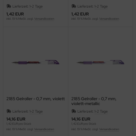
F
Lieferzeit:
1-2 Tage
Lieferzeit:
1-2 Tage
1,42 EUR
1,42 EUR
LLIT BANG
inkl. 19 % MwSt. zzgl.
Versandkosten
inkl. 19 % MwSt. zzgl.
Versandkosten
airefontaine
ean
eanfix
IVIA
ffema
OLOMPAC
2185 Gelroller - 0,7 mm, violett
2185 Gelroller - 0,7 mm,
violett-metallic
OLOP
Lieferzeit:
1-2 Tage
Lieferzeit:
1-2 Tage
14,16 EUR
14,16 EUR
ONCEPTRONIC
1,42 EUR pro Stück
1,42 EUR pro Stück
inkl. 19 % MwSt. zzgl.
Versandkosten
inkl. 19 % MwSt. zzgl.
Versandkosten
ONCEPTUM