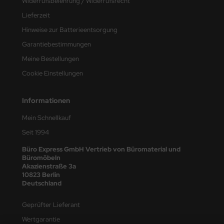
Widerrufsbelehrung / Widerrufsrecht
star
Lieferzeit
ERGIZER
Hinweise zur Batterieentsorgung
Garantiebestimmungen
VIRELOPE
Meine Bestellungen
son
Cookie Einstellungen
UIP
Informationen
SMEYER
Mein Schnellkauf
Seit 1994
SELTE
Büro Express GmbH Vertrieb von Büromaterial und
XACOMPTA
Büromöbeln
Akazienstraße 3a
10823 Berlin
TALER
Deutschland
BER CASTELL
Geprüfter Lieferant
ber-Castell
Wertgarantie