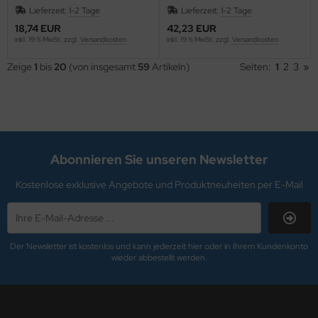
. GOLD
Lieferzeit:
1-2 Tage
Lieferzeit:
1-2 Tage
18,74 EUR
42,23 EUR
R.SCHUMACHER
inkl. 19 % MwSt. zzgl.
Versandkosten
inkl. 19 % MwSt. zzgl.
Versandkosten
ni
Zeige
1
bis
20
(von insgesamt
59
Artikeln)
Seiten:
1
2
3
»
rable
schdas
YMO
Abonnieren Sie unseren Newsletter
SY ABSORB
Kostenlose exklusive Angebote und Produktneuheiten per E-Mail
SYCLOTH
erhard Faber
Der Newsletter ist kostenlos und kann jederzeit hier oder in Ihrem Kundenkonto
wieder abbestellt werden.
O-PLUS
COBRA