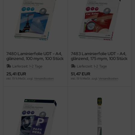
ONTACTO
swig Papier
P
RAMOLIN
7480 Laminierfolie UDT - A4,
7483 Laminierfolie UDT - A4,
glänzend, 100 mym, 100 Stück
glänzend, 175 mym, 100 Stück
ROSS
Lieferzeit:
1-2 Tage
Lieferzeit:
1-2 Tage
25,41 EUR
51,47 EUR
WS
inkl. 19 % MwSt. zzgl.
Versandkosten
inkl. 19 % MwSt. zzgl.
Versandkosten
GNUS EXCELLENCE
AHLE
UPHIN
Vinci