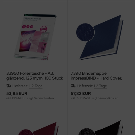
C
ELLA
G
nd
oMat
ley
33950 Folientasche - A3,
7390 Bindemappe
glänzend, 125 mym, 100 Stück
impressBIND - Hard Cover,
A4, 3,5 mm, 10 Stück, blau
ZSTIX
Lieferzeit:
1-2 Tage
Lieferzeit:
1-2 Tage
53,85 EUR
57,82 EUR
ESSOF
inkl. 19 % MwSt. zzgl.
Versandkosten
inkl. 19 % MwSt. zzgl.
Versandkosten
UE4EST
ÖCK