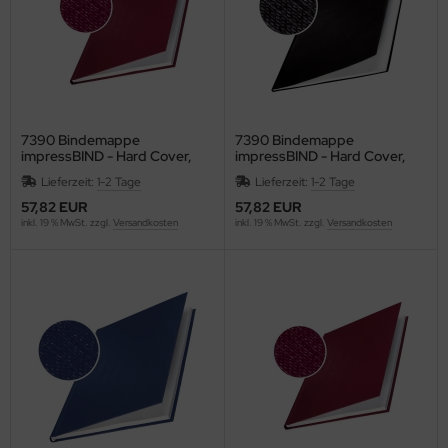
ONAMAT
RAUN
AVILOR BO
EF
7390 Bindemappe
7390 Bindemappe
impressBIND - Hard Cover,
impressBIND - Hard Cover,
A4, 3,5 mm, 10 Stück,
A4, 3,5 mm, 10 Stück, schwarz
RENNENSTUHL
Lieferzeit:
1-2 Tage
Lieferzeit:
1-2 Tage
bordeaux
57,82 EUR
57,82 EUR
lliant
inkl. 19 % MwSt. zzgl.
Versandkosten
inkl. 19 % MwSt. zzgl.
Versandkosten
ITA
other
b
URG-WÄCHTER
ZIL