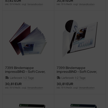
57,82 EUR
30,81 EUR
F
inkl. 19 % MwSt. zzgl.
Versandkosten
inkl. 19 % MwSt. zzgl.
Versandkosten
LLIT BANG
airefontaine
ean
eanfix
IVIA
ffema
7399 Bindemappe
7399 Bindemappe
impressBIND - Soft Cover,
impressBIND - Soft Cover,
A4, 7 mm, 10 Stück, blau
A4, 7 mm, 10 Stück, schwarz
OLOMPAC
Lieferzeit:
1-2 Tage
Lieferzeit:
1-2 Tage
30,81 EUR
30,81 EUR
OLOP
inkl. 19 % MwSt. zzgl.
Versandkosten
inkl. 19 % MwSt. zzgl.
Versandkosten
ONCEPTRONIC
ONCEPTUM