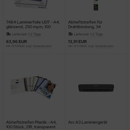
ISS
Longhi
7484 Laminierfolie UDT - A4,
Abheftstreifen für
glänzend, 250 mym, 100
Drahtbindung, 34
FW
Stück
Stanzlöcher, transparent, 100
Lieferzeit:
1-2 Tage
Lieferzeit:
1-2 Tage
St./Packung
63,96 EUR
13,91 EUR
CK
inkl. 19 % MwSt. zzgl.
Versandkosten
inkl. 19 % MwSt. zzgl.
Versandkosten
SCOVERY
versey
cuCARE
CUFIX
ONAU
. Becher
Abheftstreifen Plastik - A4,
Arc A3 Laminiergerät
100 Stück, 21R, transparent