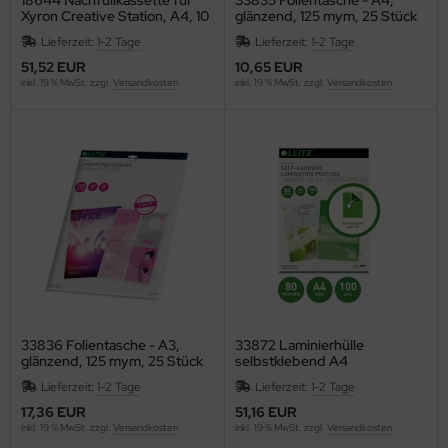
ntilatoren, Heizlüfter
Xyron Creative Station, A4, 10
glänzend, 125 mym, 25 Stück
m
empel, -zubehör und Siegelbedarf
RO
Lieferzeit:
1-2 Tage
Lieferzeit:
1-2 Tage
cker, Uhren, Wetterstationen
51,52 EUR
10,65 EUR
inkl. 19 % MwSt. zzgl.
Versandkosten
inkl. 19 % MwSt. zzgl.
Versandkosten
lier
rkzeuge
gust Wencke
lender - Zeitplansysteme
ERY ZWECKFORM
AHLSEN
LLISTOL
NKERS BOX
ANTEX
33836 Folientasche - A3,
33872 Laminierhülle
glänzend, 125 mym, 25 Stück
selbstklebend A4
AUSCHER
Lieferzeit:
1-2 Tage
Lieferzeit:
1-2 Tage
17,36 EUR
51,16 EUR
EURER
inkl. 19 % MwSt. zzgl.
Versandkosten
inkl. 19 % MwSt. zzgl.
Versandkosten