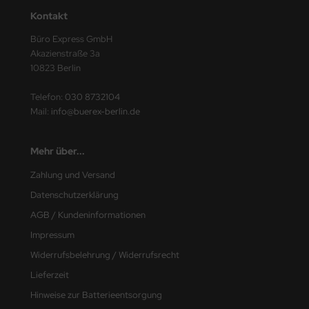
Kontakt
ding
Büro Express GmbH
ITION DÜRER
Akazienstraße 3a
10823 Berlin
fix
Telefon:
030 8732104
BA
Mail:
info@buerex-berlin.de
LCO
Mehr über...
EPA
Zahlung und Versand
Datenschutzerklärung
INA
AGB / Kundeninformationen
INA CLEAN
Impressum
Widerrufsbelehrung / Widerrufsrecht
KOS
Lieferzeit
MSA
Hinweise zur Batterieentsorgung