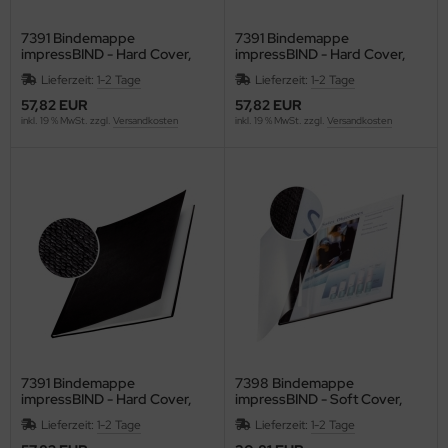
WT
7391 Bindemappe
7391 Bindemappe
impressBIND - Hard Cover,
impressBIND - Hard Cover,
A4, 7 mm, 10 Stück, blau
A4, 7 mm, 10 Stück, bordeaux
non
Lieferzeit:
1-2 Tage
Lieferzeit:
1-2 Tage
57,82 EUR
57,82 EUR
nson
inkl. 19 % MwSt. zzgl.
Versandkosten
inkl. 19 % MwSt. zzgl.
Versandkosten
SIO
EDERROTH
ENT
ENTRA
EP
HERRY
7391 Bindemappe
7398 Bindemappe
impressBIND - Hard Cover,
impressBIND - Soft Cover,
A4, 7 mm, 10 Stück, schwarz
A4, 3,5 mm, 10 Stück, schwarz
ronoplan
Lieferzeit:
1-2 Tage
Lieferzeit:
1-2 Tage