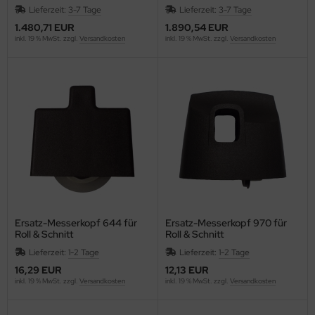
Lieferzeit:
3-7 Tage
Lieferzeit:
3-7 Tage
ntilatoren, Heizlüfter
1.480,71 EUR
1.890,54 EUR
RO
inkl. 19 % MwSt. zzgl.
Versandkosten
inkl. 19 % MwSt. zzgl.
Versandkosten
cker, Uhren, Wetterstationen
lier
rkzeuge
gust Wencke
lender - Zeitplansysteme
ERY ZWECKFORM
AHLSEN
LLISTOL
NKERS BOX
Ersatz-Messerkopf 644 für
Ersatz-Messerkopf 970 für
Roll & Schnitt
Roll & Schnitt
ANTEX
Schneidemaschine
Schneidemaschine
Lieferzeit:
1-2 Tage
Lieferzeit:
1-2 Tage
16,29 EUR
12,13 EUR
AUSCHER
inkl. 19 % MwSt. zzgl.
Versandkosten
inkl. 19 % MwSt. zzgl.
Versandkosten
EURER