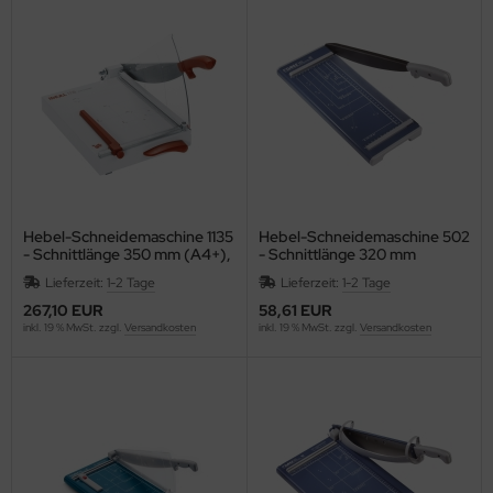
C
ELLA
G
nd
oMat
Hebel-Schneidemaschine 1135
Hebel-Schneidemaschine 502
- Schnittlänge 350 mm (A4+),
- Schnittlänge 320 mm
ley
perlgrau
Lieferzeit:
1-2 Tage
Lieferzeit:
1-2 Tage
267,10 EUR
58,61 EUR
ZSTIX
inkl. 19 % MwSt. zzgl.
Versandkosten
inkl. 19 % MwSt. zzgl.
Versandkosten
ESSOF
UE4EST
ÖCK