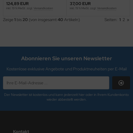
. GOLD
124,89 EUR
37,00 EUR
inkl. 19 % MwSt. zzgl.
Versandkosten
inkl. 19 % MwSt. zzgl.
Versandkosten
R.SCHUMACHER
Zeige
1
bis
20
(von insgesamt
40
Artikeln)
Seiten:
1
2
»
ni
rable
schdas
Abonnieren Sie unseren Newsletter
YMO
Kostenlose exklusive Angebote und Produktneuheiten per E-Mail
SY ABSORB
SYCLOTH
Der Newsletter ist kostenlos und kann jederzeit hier oder in Ihrem Kundenkonto
wieder abbestellt werden.
erhard Faber
O-PLUS
COBRA
Kontakt