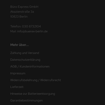
ding
Büro Express GmbH
Akazienstraße 3a
ITION DÜRER
10823 Berlin
fix
Telefon:
030 8732104
Mail:
info@buerex-berlin.de
BA
Mehr über...
LCO
Zahlung und Versand
EPA
Datenschutzerklärung
AGB / Kundeninformationen
INA
Impressum
INA CLEAN
Widerrufsbelehrung / Widerrufsrecht
KOS
Lieferzeit
Hinweise zur Batterieentsorgung
MSA
Garantiebestimmungen