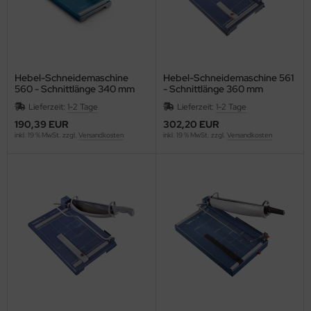
ONAMAT
RAUN
AVILOR BO
Hebel-Schneidemaschine
Hebel-Schneidemaschine 561
560 - Schnittlänge 340 mm
- Schnittlänge 360 mm
EF
Lieferzeit:
1-2 Tage
Lieferzeit:
1-2 Tage
RENNENSTUHL
190,39 EUR
302,20 EUR
inkl. 19 % MwSt. zzgl.
Versandkosten
inkl. 19 % MwSt. zzgl.
Versandkosten
lliant
ITA
other
b
URG-WÄCHTER
ZIL