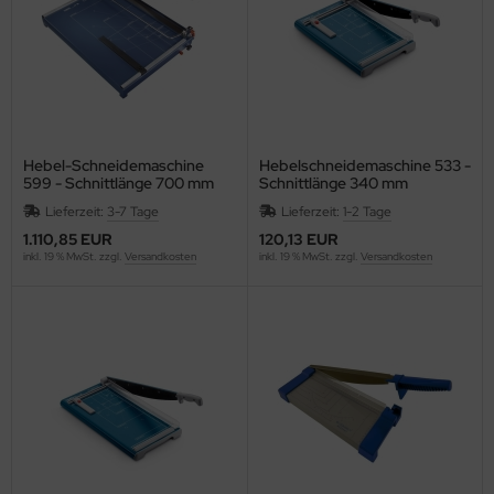
ONTACTO
swig Papier
P
Hebel-Schneidemaschine
Hebelschneidemaschine 533 -
599 - Schnittlänge 700 mm
Schnittlänge 340 mm
RAMOLIN
Lieferzeit:
3-7 Tage
Lieferzeit:
1-2 Tage
ROSS
1.110,85 EUR
120,13 EUR
inkl. 19 % MwSt. zzgl.
Versandkosten
inkl. 19 % MwSt. zzgl.
Versandkosten
WS
GNUS EXCELLENCE
AHLE
UPHIN
Vinci