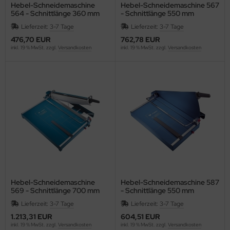
Hebel-Schneidemaschine
Hebel-Schneidemaschine 567
564 - Schnittlänge 360 mm
- Schnittlänge 550 mm
WT
Lieferzeit:
3-7 Tage
Lieferzeit:
3-7 Tage
non
476,70 EUR
762,78 EUR
inkl. 19 % MwSt. zzgl.
Versandkosten
inkl. 19 % MwSt. zzgl.
Versandkosten
nson
SIO
EDERROTH
ENT
ENTRA
EP
Hebel-Schneidemaschine
Hebel-Schneidemaschine 587
569 - Schnittlänge 700 mm
- Schnittlänge 550 mm
HERRY
Lieferzeit:
3-7 Tage
Lieferzeit:
3-7 Tage
ronoplan
1.213,31 EUR
604,51 EUR
inkl. 19 % MwSt. zzgl.
Versandkosten
inkl. 19 % MwSt. zzgl.
Versandkosten