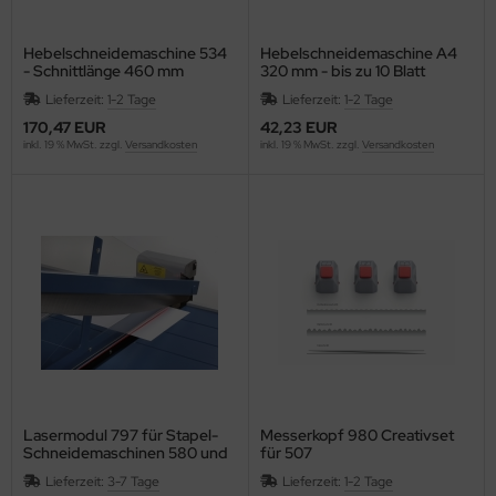
ISS
Hebelschneidemaschine 534
Hebelschneidemaschine A4
Longhi
- Schnittlänge 460 mm
320 mm - bis zu 10 Blatt
Lieferzeit:
1-2 Tage
Lieferzeit:
1-2 Tage
FW
170,47 EUR
42,23 EUR
inkl. 19 % MwSt. zzgl.
Versandkosten
inkl. 19 % MwSt. zzgl.
Versandkosten
CK
SCOVERY
versey
cuCARE
CUFIX
ONAU
Lasermodul 797 für Stapel-
Messerkopf 980 Creativset
. Becher
Schneidemaschinen 580 und
für 507
585
Lieferzeit:
3-7 Tage
Lieferzeit:
1-2 Tage