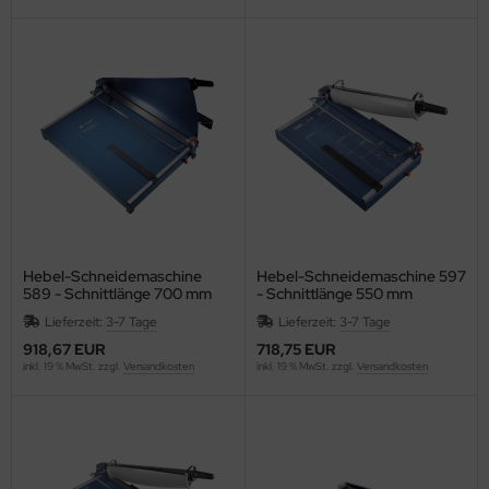
F
LLIT BANG
airefontaine
ean
eanfix
IVIA
Hebel-Schneidemaschine
Hebel-Schneidemaschine 597
589 - Schnittlänge 700 mm
- Schnittlänge 550 mm
ffema
Lieferzeit:
3-7 Tage
Lieferzeit:
3-7 Tage
OLOMPAC
918,67 EUR
718,75 EUR
inkl. 19 % MwSt. zzgl.
Versandkosten
inkl. 19 % MwSt. zzgl.
Versandkosten
OLOP
ONCEPTRONIC
ONCEPTUM