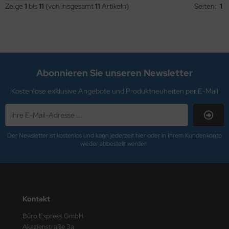
Zeige
1
bis
11
(von insgesamt
11
Artikeln)
Seiten:
1
Abonnieren Sie unseren Newsletter
Kostenlose exklusive Angebote und Produktneuheiten per E-Mail
Der Newsletter ist kostenlos und kann jederzeit hier oder in Ihrem Kundenkonto
wieder abbestellt werden.
Kontakt
Büro Express GmbH
Akazienstraße 3a