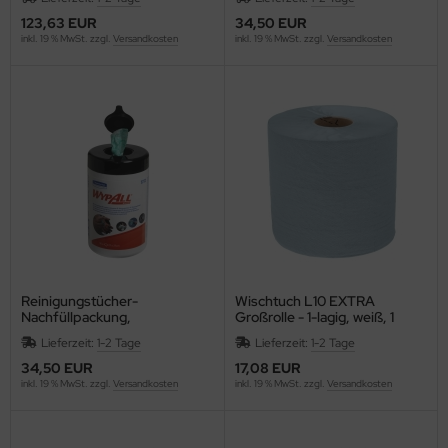
ntilatoren, Heizlüfter
123,63 EUR
34,50 EUR
empel, -zubehör und Siegelbedarf
inkl. 19 % MwSt. zzgl.
Versandkosten
inkl. 19 % MwSt. zzgl.
Versandkosten
cker, Uhren, Wetterstationen
rkzeuge
lender - Zeitplansysteme
Reinigungstücher-
Wischtuch L10 EXTRA
Nachfüllpackung,
Großrolle - 1-lagig, weiß, 1
Industriereinigungstücher, 50
Rollen x 630 Tücher
Lieferzeit:
1-2 Tage
Lieferzeit:
1-2 Tage
grüne Reinigungstücher
34,50 EUR
17,08 EUR
inkl. 19 % MwSt. zzgl.
Versandkosten
inkl. 19 % MwSt. zzgl.
Versandkosten