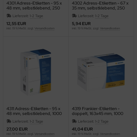
4301 Adress-Etiketten - 95 x
4302 Adress-Etiketten - 67 x
48 mm, selbstklebend, 250
35 mm, selbstklebend, 250
WT
Stück
Stück
Lieferzeit:
1-2 Tage
Lieferzeit:
1-2 Tage
non
12,55 EUR
5,94 EUR
inkl. 19 % MwSt. zzgl.
Versandkosten
inkl. 19 % MwSt. zzgl.
Versandkosten
nson
SIO
EDERROTH
ENT
ENTRA
EP
4311 Adress-Etiketten - 95 x
4319 Frankier-Etiketten -
48 mm, selbstklebend, 1000
doppelt, 163x45 mm, 1000
HERRY
Stück
Stück
Lieferzeit:
1-2 Tage
Lieferzeit:
1-2 Tage
ronoplan
27,00 EUR
41,04 EUR
inkl. 19 % MwSt. zzgl.
Versandkosten
inkl. 19 % MwSt. zzgl.
Versandkosten