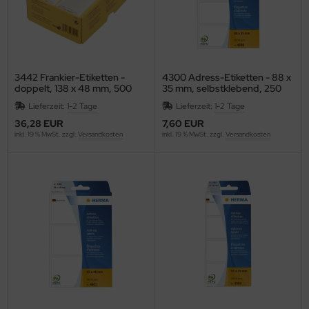
ONAMAT
RAUN
AVILOR BO
3442 Frankier-Etiketten -
4300 Adress-Etiketten - 88 x
doppelt, 138 x 48 mm, 500
35 mm, selbstklebend, 250
EF
Stück
Stück
Lieferzeit:
1-2 Tage
Lieferzeit:
1-2 Tage
RENNENSTUHL
36,28 EUR
7,60 EUR
inkl. 19 % MwSt. zzgl.
Versandkosten
inkl. 19 % MwSt. zzgl.
Versandkosten
lliant
ITA
other
b
URG-WÄCHTER
ZIL