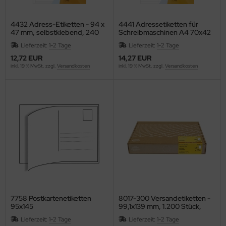
ISS
4432 Adress-Etiketten - 94 x
4441 Adressetiketten für
Longhi
47 mm, selbstklebend, 240
Schreibmaschinen A4 70x42
Stück
mm Papier matt Ecken spitz
Lieferzeit:
1-2 Tage
Lieferzeit:
1-2 Tage
420 St.
FW
12,72 EUR
14,27 EUR
inkl. 19 % MwSt. zzgl.
Versandkosten
inkl. 19 % MwSt. zzgl.
Versandkosten
CK
SCOVERY
versey
cuCARE
CUFIX
ONAU
7758 Postkartenetiketten
8017-300 Versandetiketten -
. Becher
95x145
99,1x139 mm, 1.200 Stück,
weiß
Lieferzeit:
1-2 Tage
Lieferzeit:
1-2 Tage