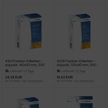
F
LLIT BANG
airefontaine
ean
eanfix
IVIA
4321 Frankier-Etiketten -
4328 Frankier-Etiketten -
doppelt, 140x50 mm, 500
doppelt, 130x40 mm, 500
ffema
Stück
Stück
Lieferzeit:
1-2 Tage
Lieferzeit:
1-2 Tage
OLOMPAC
24,38 EUR
19,62 EUR
inkl. 19 % MwSt. zzgl.
Versandkosten
inkl. 19 % MwSt. zzgl.
Versandkosten
OLOP
ONCEPTRONIC
ONCEPTUM