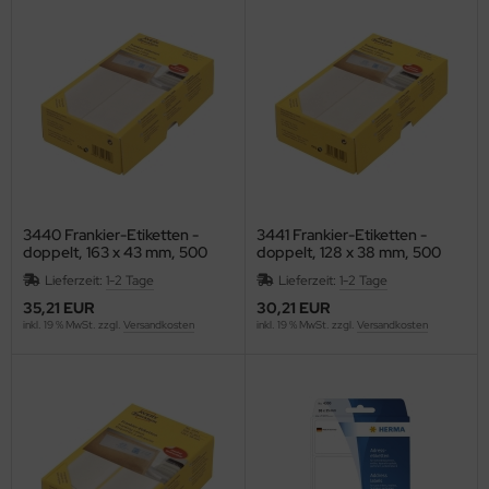
C
ELLA
G
nd
oMat
3440 Frankier-Etiketten -
3441 Frankier-Etiketten -
doppelt, 163 x 43 mm, 500
doppelt, 128 x 38 mm, 500
ley
Stück
Stück
Lieferzeit:
1-2 Tage
Lieferzeit:
1-2 Tage
35,21 EUR
30,21 EUR
ZSTIX
inkl. 19 % MwSt. zzgl.
Versandkosten
inkl. 19 % MwSt. zzgl.
Versandkosten
ESSOF
UE4EST
ÖCK