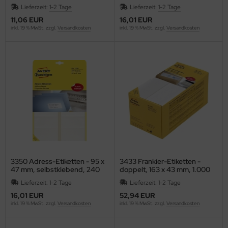
DIN A6, selbstklebend, 100
Stück
Lieferzeit:
1-2 Tage
Lieferzeit:
1-2 Tage
ntilatoren, Heizlüfter
Blatt, weiß
11,06 EUR
16,01 EUR
empel, -zubehör und Siegelbedarf
RO
inkl. 19 % MwSt. zzgl.
Versandkosten
inkl. 19 % MwSt. zzgl.
Versandkosten
cker, Uhren, Wetterstationen
lier
rkzeuge
gust Wencke
lender - Zeitplansysteme
ERY ZWECKFORM
AHLSEN
LLISTOL
NKERS BOX
3350 Adress-Etiketten - 95 x
3433 Frankier-Etiketten -
47 mm, selbstklebend, 240
doppelt, 163 x 43 mm, 1.000
ANTEX
Stück
Etiketten
Lieferzeit:
1-2 Tage
Lieferzeit:
1-2 Tage
16,01 EUR
52,94 EUR
AUSCHER
inkl. 19 % MwSt. zzgl.
Versandkosten
inkl. 19 % MwSt. zzgl.
Versandkosten
EURER