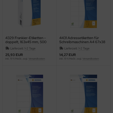
ONTACTO
swig Papier
P
4329 Frankier-Etiketten -
4431 Adressetiketten für
doppelt, 163x45 mm, 500
Schreibmaschinen A4 67x38
RAMOLIN
Stück
mmPapier matt Ecken rund
Lieferzeit:
1-2 Tage
Lieferzeit:
1-2 Tage
420 St.
ROSS
25,93 EUR
14,27 EUR
inkl. 19 % MwSt. zzgl.
Versandkosten
inkl. 19 % MwSt. zzgl.
Versandkosten
WS
GNUS EXCELLENCE
AHLE
UPHIN
Vinci