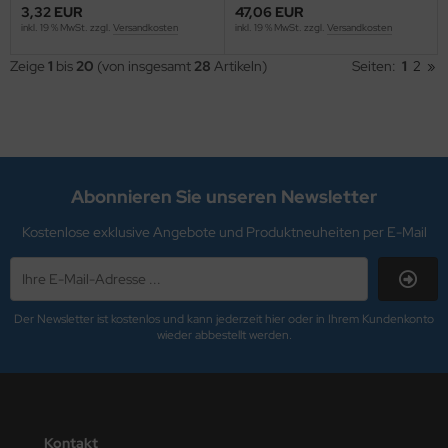
. GOLD
3,32 EUR
47,06 EUR
inkl. 19 % MwSt. zzgl.
Versandkosten
inkl. 19 % MwSt. zzgl.
Versandkosten
R.SCHUMACHER
Zeige
1
bis
20
(von insgesamt
28
Artikeln)
Seiten:
1
2
»
ni
rable
schdas
Abonnieren Sie unseren Newsletter
YMO
Kostenlose exklusive Angebote und Produktneuheiten per E-Mail
SY ABSORB
SYCLOTH
Der Newsletter ist kostenlos und kann jederzeit hier oder in Ihrem Kundenkonto
wieder abbestellt werden.
erhard Faber
O-PLUS
COBRA
Kontakt