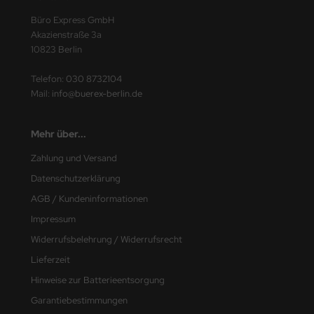
ding
Büro Express GmbH
Akazienstraße 3a
ITION DÜRER
10823 Berlin
fix
Telefon:
030 8732104
Mail:
info@buerex-berlin.de
BA
Mehr über...
LCO
Zahlung und Versand
EPA
Datenschutzerklärung
AGB / Kundeninformationen
INA
Impressum
INA CLEAN
Widerrufsbelehrung / Widerrufsrecht
KOS
Lieferzeit
Hinweise zur Batterieentsorgung
MSA
Garantiebestimmungen