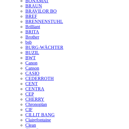
BONAMAT
BRAUN
BRAVILOR BO
BREF
BRENNENSTUHL
Brilliant
BRITA
Brother
bsb
BURG-WÄCHTER
BUZIL
BWT
Canon
Canson
CASIO
CEDERROTH
CENT
CENTRA
CEP
CHERRY
Chronoplan
CIF
CILLIT BANG
Clairefontaine
Clean