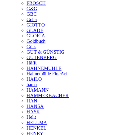
FROSCH
G&G
GBC
Geha
GIOTTO
GLADE
GLORIA
Goldbuch
Güss
GUT & GÜNSTIG
GUTENBERG
Häfft
HAHNEMÜHLE
Hahnemühle FineArt
HAILO
hama
HAMANN
HAMMERBACHER
HAN
HANSA
HASK
Helit
HELLMA
HENKEL
HENRY