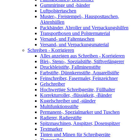
Gummiringe und -bänder
Luftpolstertaschen
Muster-, Freistempel-, Hausposttaschen,
Aktenhüllen
Packbänder, Abroller und Verpackungshilfen
Transportboxen und Polstermaterial
Versand- und Faltentaschen
Versand- und Verpackungsmaterial
Schreiben - Korrigieren
Alles anzeigen aus Schreiben - Korrigieren
Blei-, Steno-, Spezialstifte, Stiftverlängerer
Druckbleistifte, Fallminenstifte
Farbstifte, Dünnkernstifte, Aquarellstifte
Feinschreiber, Fasermaler, Feinzeichner
Gelschreiber
Hochwertige Schreibgeräte, Füllhalter
Korrekturroller, -flüssigkeit, -Bänder
Kugelschreiber und -ständer
Multifunktionsstifte
Permanent-, Spezialmarker und Tuschen
Radierer, Radierstifte
Spitzmaschinen, Anspitzer, Dosenspitzer
Textmarker
Tinten und Minen für Schreibgeräte