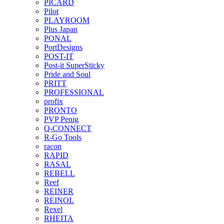
PICARD
Pilot
PLAYROOM
Plus Japan
PONAL
PortDesigns
POST-IT
Post-it SuperSticky
Pride and Soul
PRITT
PROFESSIONAL
profix
PRONTO
PVP Penig
Q-CONNECT
R-Go Tools
racon
RAPID
RASAL
REBELL
Reef
REINER
REINOL
Rexel
RHEITA