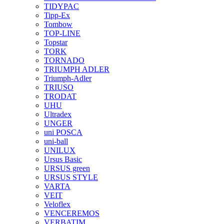
TIDYPAC
Tipp-Ex
Tombow
TOP-LINE
Topstar
TORK
TORNADO
TRIUMPH ADLER
Triumph-Adler
TRIUSO
TRODAT
UHU
Ultradex
UNGER
uni POSCA
uni-ball
UNILUX
Ursus Basic
URSUS green
URSUS STYLE
VARTA
VEIT
Veloflex
VENCEREMOS
VERBATIM