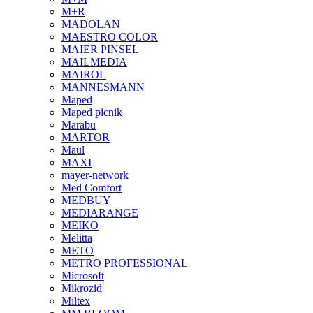
M+R
MADOLAN
MAESTRO COLOR
MAIER PINSEL
MAILMEDIA
MAIROL
MANNESMANN
Maped
Maped picnik
Marabu
MARTOR
Maul
MAXI
mayer-network
Med Comfort
MEDBUY
MEDIARANGE
MEIKO
Melitta
METO
METRO PROFESSIONAL
Microsoft
Mikrozid
Miltex