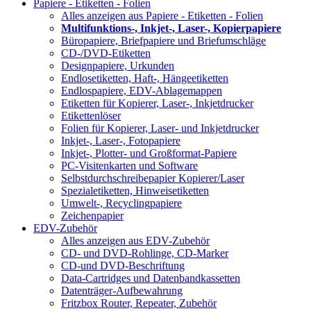
Papiere - Etiketten - Folien
Alles anzeigen aus Papiere - Etiketten - Folien
Multifunktions-, Inkjet-, Laser-, Kopierpapiere
Büropapiere, Briefpapiere und Briefumschläge
CD-/DVD-Etiketten
Designpapiere, Urkunden
Endlosetiketten, Haft-, Hängeetiketten
Endlospapiere, EDV-Ablagemappen
Etiketten für Kopierer, Laser-, Inkjetdrucker
Etikettenlöser
Folien für Kopierer, Laser- und Inkjetdrucker
Inkjet-, Laser-, Fotopapiere
Inkjet-, Plotter- und Großformat-Papiere
PC-Visitenkarten und Software
Selbstdurchschreibepapier Kopierer/Laser
Spezialetiketten, Hinweisetiketten
Umwelt-, Recyclingpapiere
Zeichenpapier
EDV-Zubehör
Alles anzeigen aus EDV-Zubehör
CD- und DVD-Rohlinge, CD-Marker
CD-und DVD-Beschriftung
Data-Cartridges und Datenbandkassetten
Datenträger-Aufbewahrung
Fritzbox Router, Repeater, Zubehör