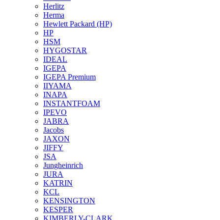
Herlitz
Herma
Hewlett Packard (HP)
HP
HSM
HYGOSTAR
IDEAL
IGEPA
IGEPA Premium
IIYAMA
INAPA
INSTANTFOAM
IPEVO
JABRA
Jacobs
JAXON
JIFFY
JSA
Jungheinrich
JURA
KATRIN
KCL
KENSINGTON
KESPER
KIMBERLY-CLARK