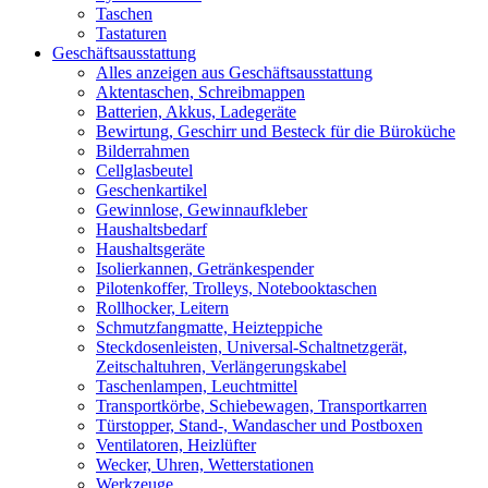
Taschen
Tastaturen
Geschäftsausstattung
Alles anzeigen aus Geschäftsausstattung
Aktentaschen, Schreibmappen
Batterien, Akkus, Ladegeräte
Bewirtung, Geschirr und Besteck für die Büroküche
Bilderrahmen
Cellglasbeutel
Geschenkartikel
Gewinnlose, Gewinnaufkleber
Haushaltsbedarf
Haushaltsgeräte
Isolierkannen, Getränkespender
Pilotenkoffer, Trolleys, Notebooktaschen
Rollhocker, Leitern
Schmutzfangmatte, Heizteppiche
Steckdosenleisten, Universal-Schaltnetzgerät,
Zeitschaltuhren, Verlängerungskabel
Taschenlampen, Leuchtmittel
Transportkörbe, Schiebewagen, Transportkarren
Türstopper, Stand-, Wandascher und Postboxen
Ventilatoren, Heizlüfter
Wecker, Uhren, Wetterstationen
Werkzeuge