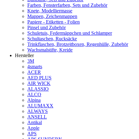
Farben, Fensterfarben, Sets und Zubehör
Knete, Modelliermasse
Mappen, Zeichenmappen
Papiere - Etiketten - Folien
Pinsel und Zubehör
Schuletuis, Federmäppchen und Schlamper
Schultaschen, Rucksäcke
Trinkflaschen, Brotzeitboxen, Regenhülle, Zubehör
Wachsmalstifte, Kreide
Hersteller
3M
4smarts
ACER
AED PLUS
AIR WICK
ALASSIO
ALCO
Alpina
ALUMAXX
ALWAYS
ANSELL
Antikal
Apple
APS