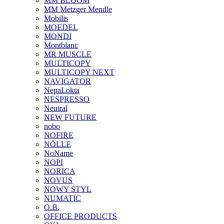
MM BLOOM
MM Metzger Mendle
Mobilis
MOEDEL
MONDI
Montblanc
MR MUSCLE
MULTICOPY
MULTICOPY NEXT
NAVIGATOR
NepaLokta
NESPRESSO
Neutral
NEW FUTURE
nobo
NOFIRE
NÖLLE
NoName
NOPI
NORICA
NOVUS
NOWY STYL
NUMATIC
O.B.
OFFICE PRODUCTS