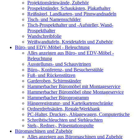
Projektionsleinwände, Zubehör
Prospektständer, Schaukästen, Plakathalter
Reißnägel, Landkarten- und Pinnwandnadeln
Tisch- und Namensschilder
Tisch-Prospekthalter und -Aufsteller, Wand-
Prospekthalter
Wandschreibfolie
Weißwandtafeln, Kreidetafeln und Zubehör
Büro- und EDV-Möbel - Beleuchtung
Alles anzeigen aus Büro- und EDV-Möbel -
Beleuchtung
Ausstellungs- und Schauvitrinen
Büro-, Konferenz- und Besucherstühle
Fuß- und Rückenstützen
Garderoben, Schirmständer
Hammerbacher Büromöbel mit Montageservice
Hammerbacher Büromöbel ohne Montageservice
Hammerbacher Büroprogramm
Hängeregistratur- und Karteikartenschränke
Ordnerdrehsäulen, Regale/Werkbank
PC-Halter, Drucker-, Ablagewagen, Computertische
Schreibtischleuchten und Stehleuchten
Steh-, Redner-, Präsentationspulte
Büromaschinen und Zubehör
Alles anzeigen aus Büromaschinen und Zubehör