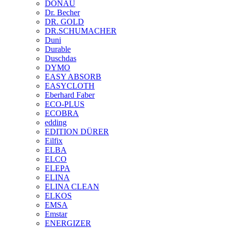
DONAU
Dr. Becher
DR. GOLD
DR.SCHUMACHER
Duni
Durable
Duschdas
DYMO
EASY ABSORB
EASYCLOTH
Eberhard Faber
ECO-PLUS
ECOBRA
edding
EDITION DÜRER
Eilfix
ELBA
ELCO
ELEPA
ELINA
ELINA CLEAN
ELKOS
EMSA
Emstar
ENERGIZER