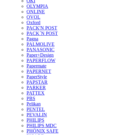
OKI
OLYMPIA
ONLINE
OVOL
Oxford
PACK'N POST
PACK´N POST
Pagna
PALMOLIVE
PANASONIC
Paper+Design
PAPERFLOW
Papermate
PAPERNET
PaperStyle
PAPSTAR
PARKER
PATTEX
PBS
Pelikan
PENTEL
PEVALIN
PHILIPS
PHILIPS MDC
PHÖNIX SAFE