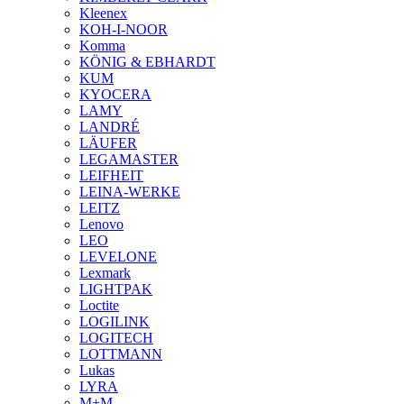
Kleenex
KOH-I-NOOR
Komma
KÖNIG & EBHARDT
KUM
KYOCERA
LAMY
LANDRÉ
LÄUFER
LEGAMASTER
LEIFHEIT
LEINA-WERKE
LEITZ
Lenovo
LEO
LEVELONE
Lexmark
LIGHTPAK
Loctite
LOGILINK
LOGITECH
LOTTMANN
Lukas
LYRA
M+M