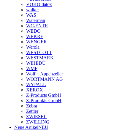
VOKO datox
walker
WAS
Waterman
WC-ENTE
WEDO
WEKRE
WENGER
Werola
WESTCOTT
WESTMARK
WIHEDÜ
WMF
Wolf + Appenzeller
WORTMANN AG
WYPALL
XEROX
Z-Products GmbH
Z-Produkts GmbH
Zebra
Zettler
ZWIESEL
ZWILLING
Neue Artikel
NEU