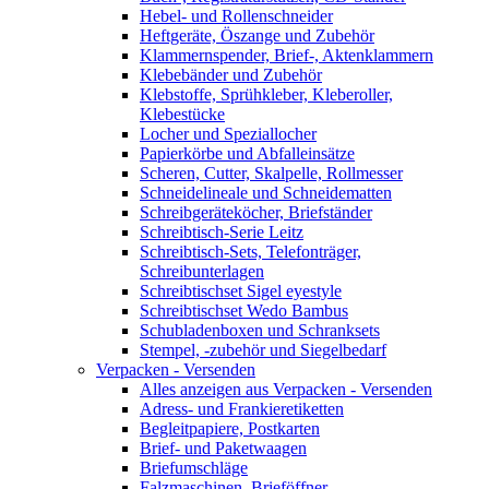
Hebel- und Rollenschneider
Heftgeräte, Öszange und Zubehör
Klammernspender, Brief-, Aktenklammern
Klebebänder und Zubehör
Klebstoffe, Sprühkleber, Kleberoller,
Klebestücke
Locher und Speziallocher
Papierkörbe und Abfalleinsätze
Scheren, Cutter, Skalpelle, Rollmesser
Schneidelineale und Schneidematten
Schreibgeräteköcher, Briefständer
Schreibtisch-Serie Leitz
Schreibtisch-Sets, Telefonträger,
Schreibunterlagen
Schreibtischset Sigel eyestyle
Schreibtischset Wedo Bambus
Schubladenboxen und Schranksets
Stempel, -zubehör und Siegelbedarf
Verpacken - Versenden
Alles anzeigen aus Verpacken - Versenden
Adress- und Frankieretiketten
Begleitpapiere, Postkarten
Brief- und Paketwaagen
Briefumschläge
Falzmaschinen, Brieföffner