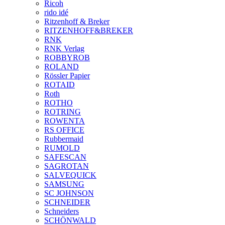
Ricoh
rido idé
Ritzenhoff & Breker
RITZENHOFF&BREKER
RNK
RNK Verlag
ROBBYROB
ROLAND
Rössler Papier
ROTAID
Roth
ROTHO
ROTRING
ROWENTA
RS OFFICE
Rubbermaid
RUMOLD
SAFESCAN
SAGROTAN
SALVEQUICK
SAMSUNG
SC JOHNSON
SCHNEIDER
Schneiders
SCHÖNWALD