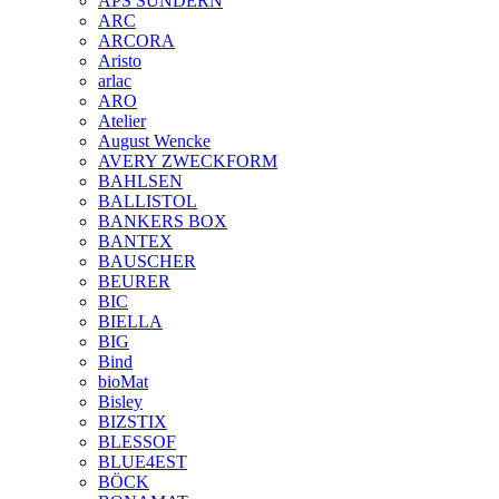
APS SUNDERN
ARC
ARCORA
Aristo
arlac
ARO
Atelier
August Wencke
AVERY ZWECKFORM
BAHLSEN
BALLISTOL
BANKERS BOX
BANTEX
BAUSCHER
BEURER
BIC
BIELLA
BIG
Bind
bioMat
Bisley
BIZSTIX
BLESSOF
BLUE4EST
BÖCK