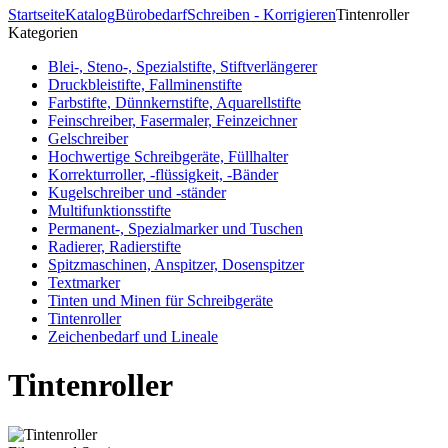
Startseite
Katalog
Bürobedarf
Schreiben - Korrigieren
Tintenroller
Kategorien
Blei-, Steno-, Spezialstifte, Stiftverlängerer
Druckbleistifte, Fallminenstifte
Farbstifte, Dünnkernstifte, Aquarellstifte
Feinschreiber, Fasermaler, Feinzeichner
Gelschreiber
Hochwertige Schreibgeräte, Füllhalter
Korrekturroller, -flüssigkeit, -Bänder
Kugelschreiber und -ständer
Multifunktionsstifte
Permanent-, Spezialmarker und Tuschen
Radierer, Radierstifte
Spitzmaschinen, Anspitzer, Dosenspitzer
Textmarker
Tinten und Minen für Schreibgeräte
Tintenroller
Zeichenbedarf und Lineale
Tintenroller