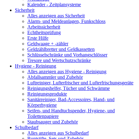
Kalender - Zeitplansysteme
Sicherheit
Alles anzeigen aus Sicherheit
Alarm- und Meldeanlagen, Funkschloss
Arbeitssicherheit
Echtheitsprüfung
Erste Hilfe
Geldwaage + -zähler
Geldzählbretter und Geldkassetten
Schlüsselschränke und Vorhangschlösser
Tresore und Wertschutzschränke
Hygiene - Reinigung
Alles anzeigen aus Hygiene - Reinigung
Abfallsammler und Zubehör
Luftreiniger, Lufterfrischer und Lufterfrischungsgeräte
Reinigungshelfer, Tücher und Schwämme
Reinigungsprodukte
Sanitärreiniger, Bad-Accessoires, Hand- und
Körperhygiene
Seifen- und Handtuchspender, Hygiene- und
Toilettenpapiere
Staubsauger und Zubehör
Schulbedarf
Alles anzeigen aus Schulbedarf
Buntstifte, Sets und Zubehör