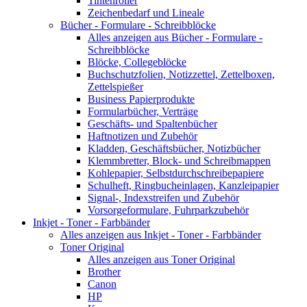
Tintenroller
Zeichenbedarf und Lineale
Bücher - Formulare - Schreibblöcke
Alles anzeigen aus Bücher - Formulare -
Schreibblöcke
Blöcke, Collegeblöcke
Buchschutzfolien, Notizzettel, Zettelboxen,
Zettelspießer
Business Papierprodukte
Formularbücher, Verträge
Geschäfts- und Spaltenbücher
Haftnotizen und Zubehör
Kladden, Geschäftsbücher, Notizbücher
Klemmbretter, Block- und Schreibmappen
Kohlepapier, Selbstdurchschreibepapiere
Schulheft, Ringbucheinlagen, Kanzleipapier
Signal-, Indexstreifen und Zubehör
Vorsorgeformulare, Fuhrparkzubehör
Inkjet - Toner - Farbbänder
Alles anzeigen aus Inkjet - Toner - Farbbänder
Toner Original
Alles anzeigen aus Toner Original
Brother
Canon
HP