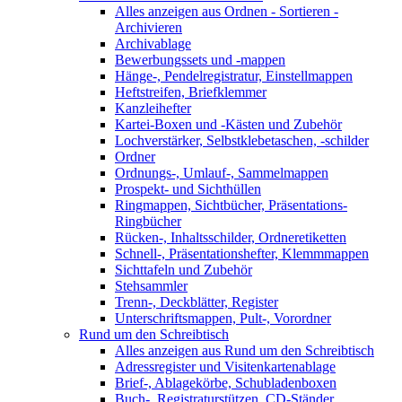
Alles anzeigen aus Ordnen - Sortieren -
Archivieren
Archivablage
Bewerbungssets und -mappen
Hänge-, Pendelregistratur, Einstellmappen
Heftstreifen, Briefklemmer
Kanzleihefter
Kartei-Boxen und -Kästen und Zubehör
Lochverstärker, Selbstklebetaschen, -schilder
Ordner
Ordnungs-, Umlauf-, Sammelmappen
Prospekt- und Sichthüllen
Ringmappen, Sichtbücher, Präsentations-
Ringbücher
Rücken-, Inhaltsschilder, Ordneretiketten
Schnell-, Präsentationshefter, Klemmmappen
Sichttafeln und Zubehör
Stehsammler
Trenn-, Deckblätter, Register
Unterschriftsmappen, Pult-, Vorordner
Rund um den Schreibtisch
Alles anzeigen aus Rund um den Schreibtisch
Adressregister und Visitenkartenablage
Brief-, Ablagekörbe, Schubladenboxen
Buch-, Registraturstützen, CD-Ständer