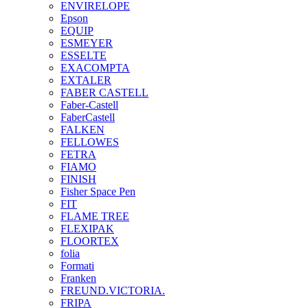
ENVIRELOPE
Epson
EQUIP
ESMEYER
ESSELTE
EXACOMPTA
EXTALER
FABER CASTELL
Faber-Castell
FaberCastell
FALKEN
FELLOWES
FETRA
FIAMO
FINISH
Fisher Space Pen
FIT
FLAME TREE
FLEXIPAK
FLOORTEX
folia
Formati
Franken
FREUND.VICTORIA.
FRIPA