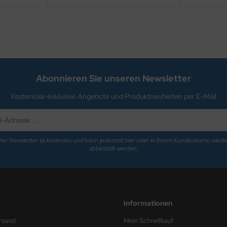
Abonnieren Sie unseren Newsletter
Kostenlose exklusive Angebote und Produktneuheiten per E-Mail
Der Newsletter ist kostenlos und kann jederzeit hier oder in Ihrem Kundenkonto wiede
abbestellt werden.
Informationen
rsand
Mein Schnellkauf