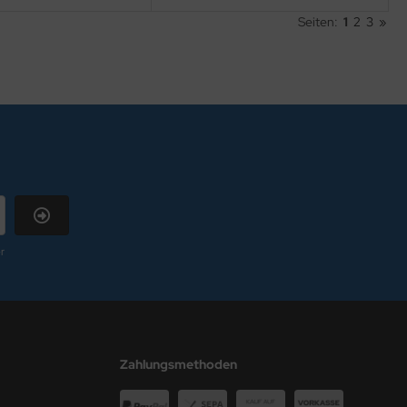
Seiten:
1
2
3
»
r
Zahlungsmethoden