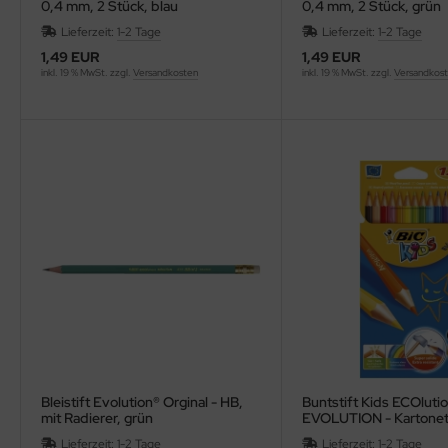
0,4 mm, 2 Stück, blau
0,4 mm, 2 Stück, grün
ntilatoren, Heizlüfter
Lieferzeit:
1-2 Tage
Lieferzeit:
1-2 Tage
empel, -zubehör und Siegelbedarf
1,49 EUR
1,49 EUR
cker, Uhren, Wetterstationen
inkl. 19 % MwSt. zzgl.
Versandkosten
inkl. 19 % MwSt. zzgl.
Versandkos
rkzeuge
lender - Zeitplansysteme
Bleistift Evolution® Orginal - HB,
Buntstift Kids ECOluti
mit Radierer, grün
EVOLUTION - Kartonetu
Farben sortiert
Lieferzeit:
1-2 Tage
Lieferzeit:
1-2 Tage