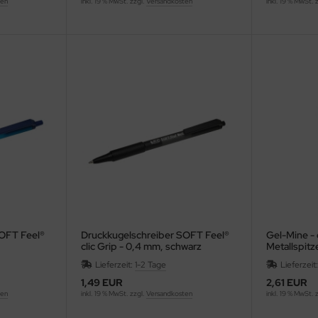
ten
inkl. 19 % MwSt. zzgl.
Versandkosten
inkl. 19 % MwSt. 
OFT Feel®
Druckkugelschreiber SOFT Feel®
Gel-Mine -
clic Grip - 0,4 mm, schwarz
Metallspitz
Pack
Lieferzeit:
1-2 Tage
Lieferzeit
1,49 EUR
2,61 EUR
ten
inkl. 19 % MwSt. zzgl.
Versandkosten
inkl. 19 % MwSt. 