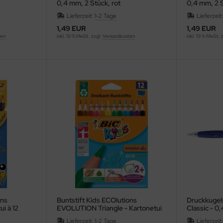
0,4 mm, 2 Stück, rot
0,4 mm, 2 
Lieferzeit:
1-2 Tage
Lieferzeit
1,49 EUR
1,49 EUR
ten
inkl. 19 % MwSt. zzgl.
Versandkosten
inkl. 19 % MwSt. 
ons
Buntstift Kids ECOlutions
Druckkugel
i à 12
EVOLUTION Triangle - Kartonetui
Classic - 0
à 12 Farben sortiert
(dokument
Lieferzeit:
1-2 Tage
Lieferzeit