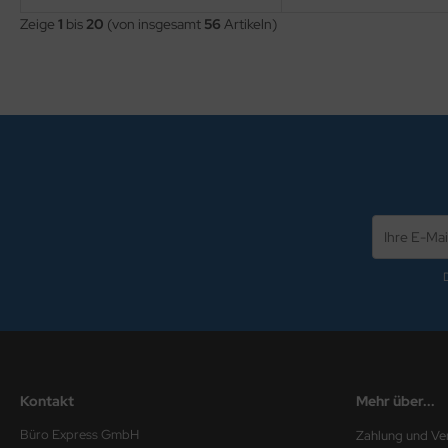
Zeige
1
bis
20
(von insgesamt
56
Artikeln)
Kontakt
Mehr über...
Büro Express GmbH
Zahlung und Ve