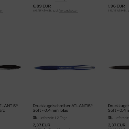
6,89 EUR
1,96 EUR
ten
inkl. 19 % MwSt. zzgl.
Versandkosten
inkl. 19 % MwSt. 
ATLANTIS®
Druckkugelschreiber ATLANTIS®
Druckkugel
arz
Soft - 0,4 mm, blau
Soft - 0,4
(dokumentenecht)
(dokument
Lieferzeit:
1-2 Tage
Lieferzeit
2,37 EUR
2,37 EUR