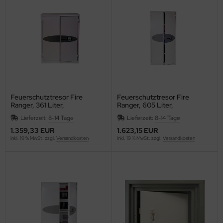
C
ELLA
G
nd
Feuerschutztresor Fire
Feuerschutztresor Fire
oMat
Ranger, 361 Liter,
Ranger, 605 Liter,
Elektronikschloss, 2
Elektronikschloss, 4
Lieferzeit:
8-14 Tage
Lieferzeit:
8-14 Tage
ley
Fachböden, Stahl, weiß
Fachböden, Stahl, weiß
1.359,33 EUR
1.623,15 EUR
inkl. 19 % MwSt. zzgl.
Versandkosten
inkl. 19 % MwSt. zzgl.
Versandkosten
ZSTIX
ESSOF
UE4EST
ÖCK