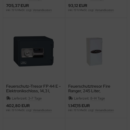
ntilatoren, Heizlüfter
705,37 EUR
93,12 EUR
inkl. 19 % MwSt. zzgl.
Versandkosten
inkl. 19 % MwSt. zzgl.
Versandkosten
empel, -zubehör und Siegelbedarf
RO
cker, Uhren, Wetterstationen
lier
rkzeuge
gust Wencke
lender - Zeitplansysteme
ERY ZWECKFORM
AHLSEN
LLISTOL
Feuerschutz-Tresor FP 44 E -
Feuerschutztresor Fire
NKERS BOX
Elektronikschloss, 14,3 l,
Ranger, 245 Liter,
anthrazit
Elektronikschloss, 2
Lieferzeit:
3-7 Tage
Lieferzeit:
8-14 Tage
ANTEX
Fachböden, Stahl, weiß
402,80 EUR
1.147,15 EUR
inkl. 19 % MwSt. zzgl.
Versandkosten
inkl. 19 % MwSt. zzgl.
Versandkosten
AUSCHER
EURER