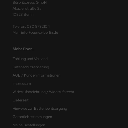
Büro Express GmbH
ding
Akazienstraße 3a
10823 Berlin
ITION DÜRER
Telefon:
030 8732104
fix
Mail:
info@buerex-berlin.de
BA
Mehr über...
LCO
Zahlung und Versand
Datenschutzerklärung
EPA
AGB / Kundeninformationen
INA
Impressum
Widerrufsbelehrung / Widerrufsrecht
INA CLEAN
Lieferzeit
KOS
Hinweise zur Batterieentsorgung
Garantiebestimmungen
MSA
Meine Bestellungen