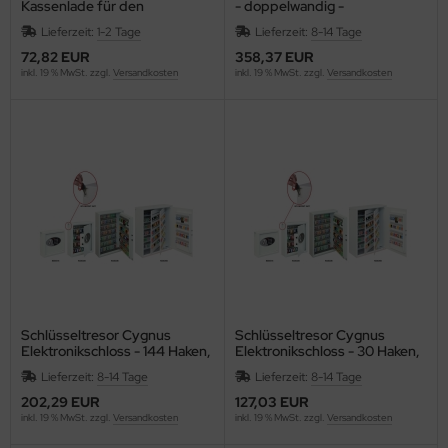
Kassenlade für den
- doppelwandig -
elektrischen Betrieb
Sicherheitsdoppelbartschloß
WT
Lieferzeit:
1-2 Tage
Lieferzeit:
8-14 Tage
72,82 EUR
358,37 EUR
non
inkl. 19 % MwSt. zzgl.
Versandkosten
inkl. 19 % MwSt. zzgl.
Versandkosten
nson
SIO
EDERROTH
ENT
ENTRA
EP
Schlüsseltresor Cygnus
Schlüsseltresor Cygnus
Elektronikschloss - 144 Haken,
Elektronikschloss - 30 Haken,
430 x 660 x 130 mm, weiß
300 x 280 x 100 mm, weiß
HERRY
Lieferzeit:
8-14 Tage
Lieferzeit:
8-14 Tage
202,29 EUR
127,03 EUR
ronoplan
inkl. 19 % MwSt. zzgl.
Versandkosten
inkl. 19 % MwSt. zzgl.
Versandkosten