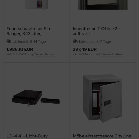
ONAMAT
RAUN
AVILOR BO
Feuerschutztresor Fire
Innentresor IT Office 2 -
Ranger, 843 Liter,
anthrazit
Elektronikschloss, 4
EF
Lieferzeit:
8-14 Tage
Lieferzeit:
3-7 Tage
Fachböden, Stahl, weiß
1.986,10 EUR
297,49 EUR
inkl. 19 % MwSt. zzgl.
Versandkosten
inkl. 19 % MwSt. zzgl.
Versandkosten
RENNENSTUHL
lliant
ITA
other
b
URG-WÄCHTER
ZIL
LD-4141 - Light-Duty
Möbeleinsatztresore CityLine