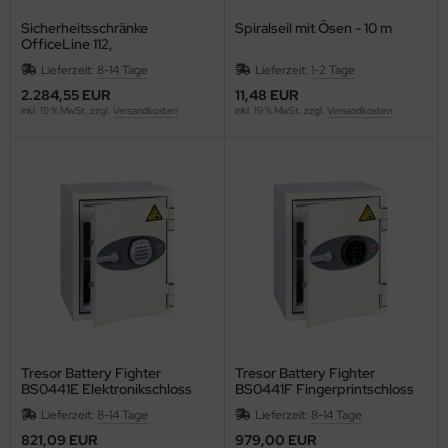
ISS
Sicherheitsschränke
Spiralseil mit Ösen - 10 m
OfficeLine 112,
Hochsicherheits-
Longhi
Lieferzeit:
8-14 Tage
Lieferzeit:
1-2 Tage
Doppelbartschloß
2.284,55 EUR
11,48 EUR
FW
inkl. 19 % MwSt. zzgl.
Versandkosten
inkl. 19 % MwSt. zzgl.
Versandkosten
CK
SCOVERY
versey
cuCARE
CUFIX
ONAU
Tresor Battery Fighter
Tresor Battery Fighter
BS0441E Elektronikschloss
BS0441F Fingerprintschloss
. Becher
Lieferzeit:
8-14 Tage
Lieferzeit:
8-14 Tage
821,09 EUR
979,00 EUR