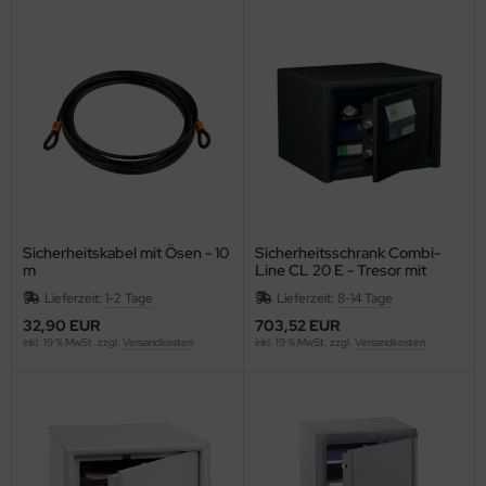
F
LLIT BANG
airefontaine
ean
eanfix
IVIA
Sicherheitskabel mit Ösen - 10
Sicherheitsschrank Combi-
m
Line CL 20 E - Tresor mit
Elektronikschloss
ffema
Lieferzeit:
1-2 Tage
Lieferzeit:
8-14 Tage
32,90 EUR
703,52 EUR
OLOMPAC
inkl. 19 % MwSt. zzgl.
Versandkosten
inkl. 19 % MwSt. zzgl.
Versandkosten
OLOP
ONCEPTRONIC
ONCEPTUM