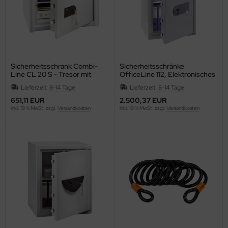
ONTACTO
swig Papier
P
Sicherheitsschrank Combi-
Sicherheitsschränke
Line CL 20 S - Tresor mit
OfficeLine 112, Elektronisches
Mechanikschloss
Zahlenschloß
RAMOLIN
Lieferzeit:
8-14 Tage
Lieferzeit:
8-14 Tage
651,11 EUR
2.500,37 EUR
ROSS
inkl. 19 % MwSt. zzgl.
Versandkosten
inkl. 19 % MwSt. zzgl.
Versandkosten
WS
GNUS EXCELLENCE
AHLE
UPHIN
Vinci